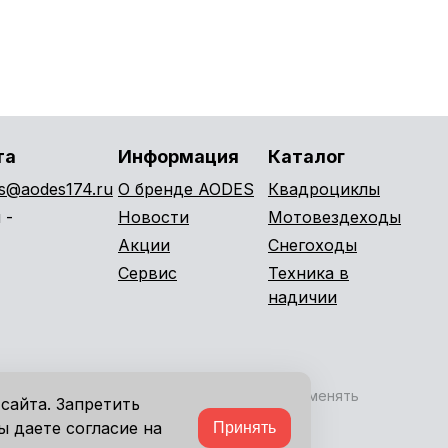
та
Информация
Каталог
es@aodes174.ru
О бренде AODES
Квадроциклы
 -
Новости
Мотовездеходы
Акции
Снегоходы
Сервис
Техника в
надичии
раво вносить изменения в комплектацию, изменять
сайта. Запретить
ы даете согласие на
Принять