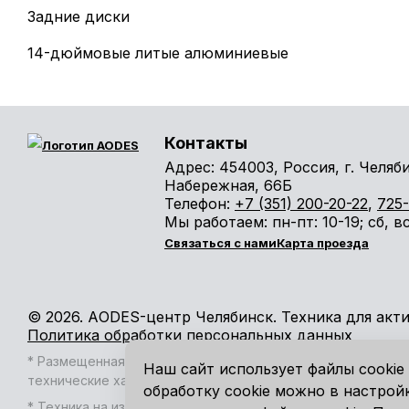
Задние диски
14-дюймовые литые алюминиевые
Контакты
Адрес:
454003, Россия, г. Челяб
Набережная, 66Б
Телефон:
+7 (351) 200-20-22
,
725-
Мы работаем:
пн-пт
: 10-19;
сб
,
в
Связаться с нами
Карта проезда
© 2026. АODES-центр Челябинск. Техника для акт
Политика обработки персональных данных
* Размещенная на сайте информация носит информационны
Наш сайт использует файлы cookie 
технические характеристики и стоимость без предварите
обработку cookie можно в настрой
* Техника на изображении может иметь доп. оборудовани