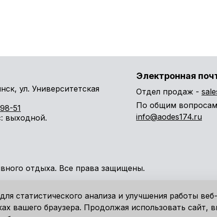
Электронная поч
инск, ул. Университетская
Отдел продаж -
sal
По общим вопросам
98-51
info@aodes174.ru
с
: выходной.
ивного отдыха. Все права защищены.
й характер. Не оферта. Производитель оставляет за собой п
для статистического анализа и улучшения работы веб-
льного уведомления со своей стороны.
ках вашего браузера. Продолжая использовать сайт, в
е или элементы, не входящие в комплектацию.