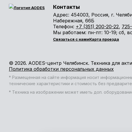
Контакты
Адрес:
454003, Россия, г. Челяб
Набережная, 66Б
Телефон:
+7 (351) 200-20-22
,
725-
Мы работаем:
пн-пт
: 10-19;
сб
,
в
Связаться с нами
Карта проезда
© 2026. АODES-центр Челябинск. Техника для акт
Политика обработки персональных данных
* Размещенная на сайте информация носит информационны
технические характеристики и стоимость без предварите
* Техника на изображении может иметь доп. оборудовани