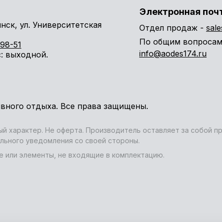
Электронная поч
инск, ул. Университетская
Отдел продаж -
sal
По общим вопросам
98-51
info@aodes174.ru
с
: выходной.
ивного отдыха. Все права защищены.
й характер. Не оферта. Производитель оставляет за собой п
льного уведомления со своей стороны.
е или элементы, не входящие в комплектацию.