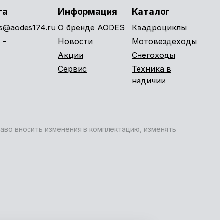
та
Информация
Каталог
es@aodes174.ru
О бренде AODES
Квадроциклы
 -
Новости
Мотовездеходы
Акции
Снегоходы
Сервис
Техника в
надичии
раво вносить изменения в комплектацию, изменять