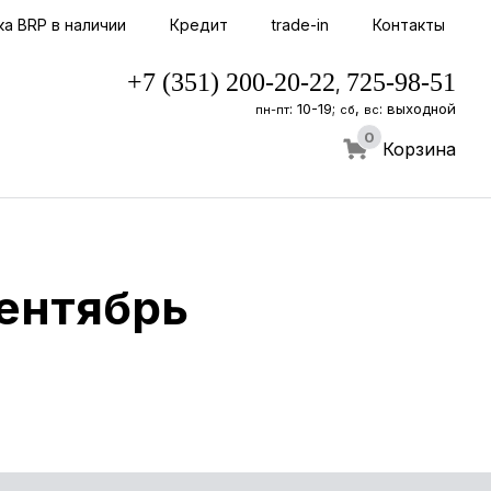
ка BRP в наличии
Кредит
trade-in
Контакты
+7 (351) 200-20-22
725-98-51
,
: 10-19;
,
: выходной
пн-пт
сб
вс
0
Корзина
сентябрь