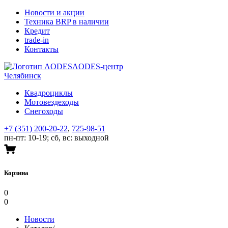
Новости и акции
Техника BRP в наличии
Кредит
trade-in
Контакты
AODES-центр
Челябинск
Квадроциклы
Мотовездеходы
Снегоходы
+7 (351) 200-20-22
,
725-98-51
пн-пт
: 10-19;
сб
,
вс
: выходной
Корзина
0
0
Новости