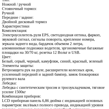
Ножной / ручной
Стояночный тормоз:
Ручной
Передние / задние:
Двойной дисковый тормоз
Характеристики
Комплектация:
Электроусилитель руля EPS, cветодиодная оптика, фаркоп,
звуковой сигнал, сигналы поворота, крепление номера,
зеркала заднего вида, бардачок объемом 2 литра,
алюминиевые подножки водителя, эргономичные багажные
площадки на 30/70 кг, розетка 12 Вольт и USB.
Цвет:
Белый, серый, черный, камуфляж, синий, красный, зеленый
Элементы защиты:
Ветрозащита рук на руле, расширители колесных арок,
усиленный передний и задний бампер, замок блокировки
рулевого вала
Лебедка:
Лебедка с синтетическим тросом и тросоукладчиком, тяговое
усилие 1500кг
Комбинация приборов:
LCD приборная панель 6,86 дюйма с индикацией основных
параметров: вкл/выкл полного привода, индикацией уровня