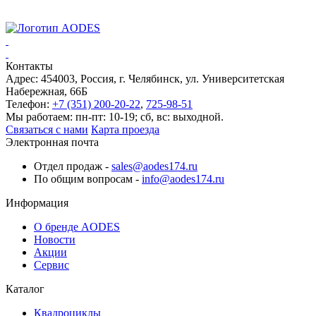
Контакты
Адрес:
454003, Россия, г. Челябинск, ул. Университетская
Набережная, 66Б
Телефон:
+7 (351) 200-20-22
,
725-98-51
Мы работаем:
пн-пт
: 10-19;
сб
,
вс
: выходной.
Связаться с нами
Карта проезда
Электронная почта
Отдел продаж -
sales@aodes174.ru
По общим вопросам -
info@aodes174.ru
Информация
О бренде AODES
Новости
Акции
Сервис
Каталог
Квадроциклы